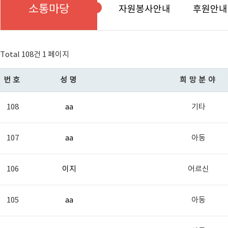
소통마당
자원봉사안내
후원안내
Total 108건
1 페이지
번호
성명
희망분야
108
aa
기타
107
aa
아동
106
이지
어르신
105
aa
아동