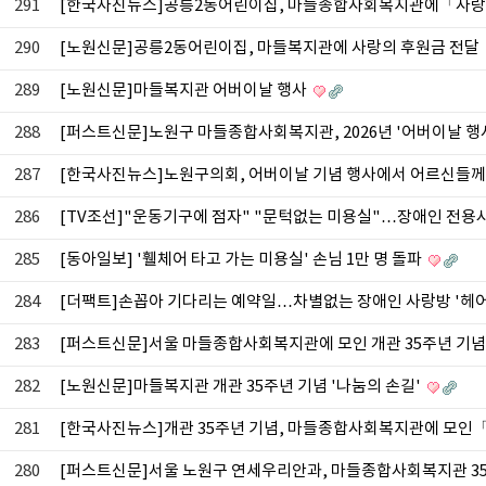
291
[한국사진뉴스]공릉2동어린이집, 마들종합사회복지관에「사
290
[노원신문]공릉2동어린이집, 마들복지관에 사랑의 후원금 전달
289
[노원신문]마들복지관 어버이날 행사
288
[퍼스트신문]노원구 마들종합사회복지관, 2026년 '어버이날 행
287
[한국사진뉴스]노원구의회, 어버이날 기념 행사에서 어르신들께
286
[TV조선]"운동기구에 점자" "문턱없는 미용실"…장애인 전용시
285
[동아일보] '휄체어 타고 가는 미용실' 손님 1만 명 돌파
284
[더팩트]손꼽아 기다리는 예약일…차별없는 장애인 사랑방 '헤어
283
[퍼스트신문]서울 마들종합사회복지관에 모인 개관 35주년 기
282
[노원신문]마들복지관 개관 35주년 기념 '나눔의 손길'
281
[한국사진뉴스]개관 35주년 기념, 마들종합사회복지관에 모인
280
[퍼스트신문]서울 노원구 연세우리안과, 마들종합사회복지관 35