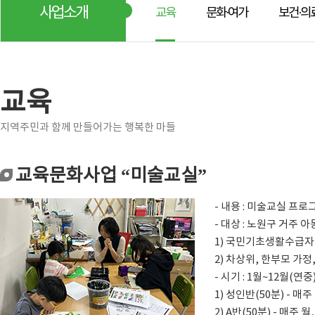
사업소개
교육
문화·여가
보건·의
교육
지역주민과 함께 만들어가는 행복한 마들
교육문화사업 “미술교실”
- 내용 : 미술교실 프
- 대상 : 노원구 거주 아
1) 국민기초생활수급자 
2) 차상위, 한부모 가정,
- 시기 : 1월~12월(연중
1) 성인반(50분) - 매주 월
2) A반(50분) - 매주 월, 