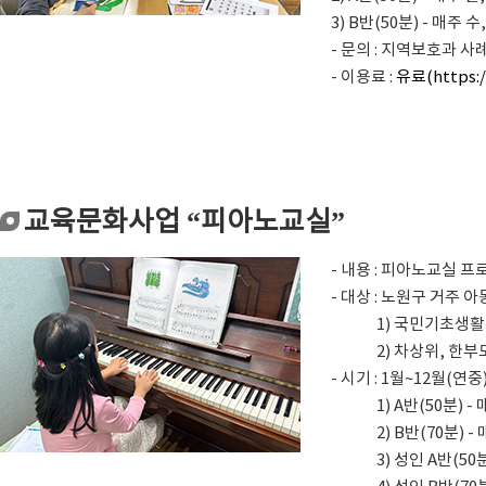
3) B반(50분) - 매주 수,
- 문의 : 지역보호과 사례
- 이용료 :
유료(https:/
교육문화사업 “피아노교실”
- 내용 : 피아노교실 
- 대상 : 노원구 거주 아
1) 국민기초생활수급
2) 차상위, 한부모 가
- 시기 : 1월~12월(연중
1) A반(50분) - 매주 
2) B반(70분) - 매주 
3) 성인 A반(50분) - 