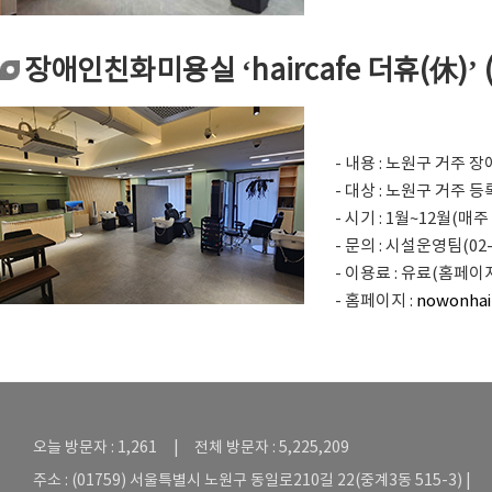
장애인친화미용실 ‘haircafe 더휴(休)’
- 내용 : 노원구 거주
- 대상 : 노원구 거주 
- 시기 : 1월~12월(매주 월
- 문의 : 시설운영팀(02-
- 이용료 : 유료(홈페이
- 홈페이지 :
nowonhai
오늘 방문자 : 1,261 | 전체 방문자 : 5,225,209
주소 : (01759) 서울특별시 노원구 동일로210길 22(중계3동 515-3) |