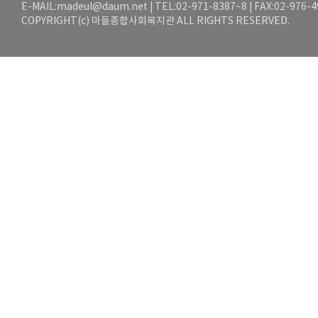
E-MAIL:
madeul@daum.net
| TEL:02-971-8387~8 | FAX:02-976-
COPYRIGHT(c) 마들종합사회복지관 ALL RIGHTS RESERVED.