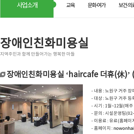
사업소개
교육
문화·여가
보건·의
장애인친화미용실
지역주민과 함께 만들어가는 행복한 마들
장애인친화미용실 ‘haircafe 더휴(休)’
- 내용 : 노원구 거주
- 대상 : 노원구 거주 
- 시기 : 1월~12월(매주 월
- 문의 : 시설운영팀(02-
- 이용료 : 유료(홈페이
- 홈페이지 :
nowonhai