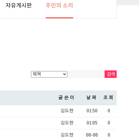
자유게시판
주민의 소리
글쓴이
날짜
조회
김도현
01:50
0
김도현
01:05
0
김도현
08-08
0