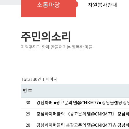
소통마당
자원봉사안내
주민의소리
지역주민과 함께 만들어가는 행복한 마들
Total 30건
1 페이지
번호
30
강남하퍼 ■광고문의 텔@CNKM77■ 강남블랜딩 
29
강남하이퍼블릭 《광고문의 텔@CNKM77》 강남
28
강남하이퍼블릭 ⁂광고문의 텔@CNKM77⁂ 강남