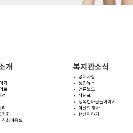
소개
복지관소식
공지사항
·여가
성민뉴스
·의료
언론보도
재정
식단표
행복한마음들이야기
관리
이달의 행사
조직화
랜선이야기
인친화미용실