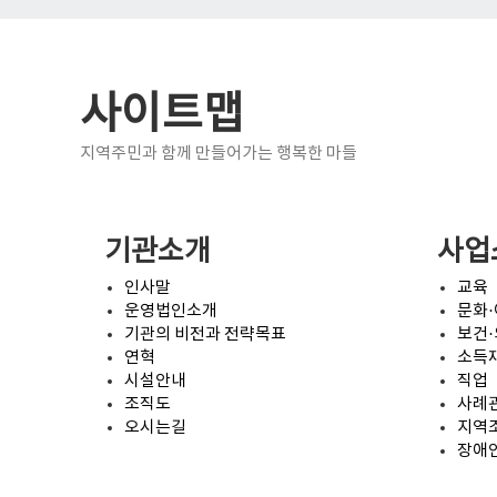
사이트맵
지역주민과 함께 만들어가는 행복한 마들
기관소개
사업
인사말
교육
운영법인소개
문화
기관의 비전과 전략목표
보건
연혁
소득
시설안내
직업
조직도
사례
오시는길
지역
장애