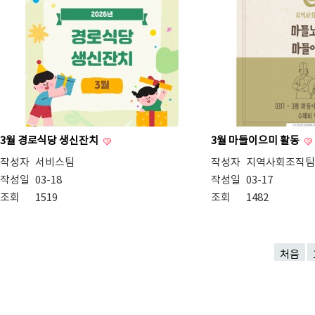
3월 경로식당 생신잔치
3월 마들이으미 활동
작성자
서비스팀
작성자
지역사회조직팀
작성일
03-18
작성일
03-17
조회
1519
조회
1482
처음