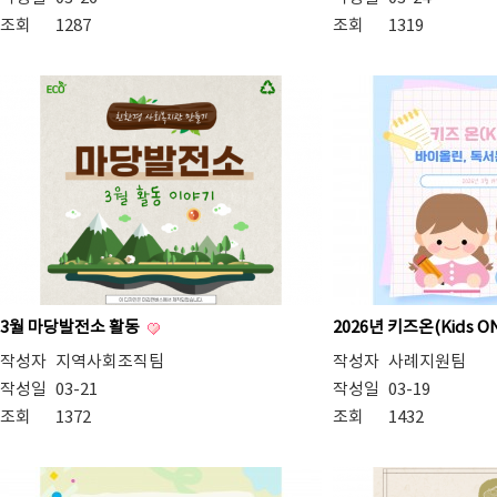
조회
1287
조회
1319
3월 마당발전소 활동
2026년 키즈온(Kids O
작성자
지역사회조직팀
작성자
사례지원팀
작성일
03-21
작성일
03-19
조회
1372
조회
1432