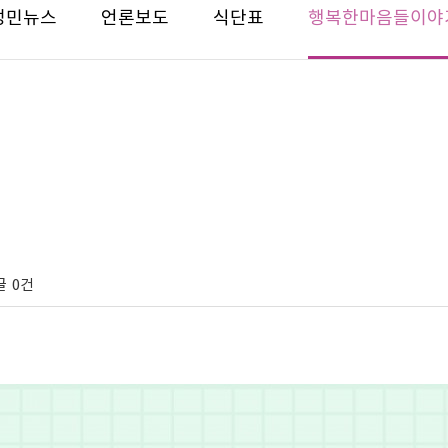
성민뉴스
언론보도
식단표
행복한마음들이야
글
0건