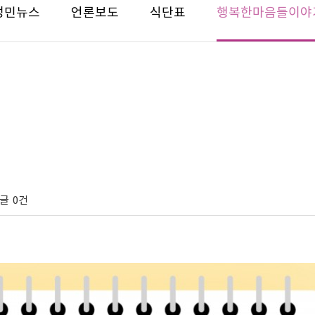
성민뉴스
언론보도
식단표
행복한마음들이야
글
0건