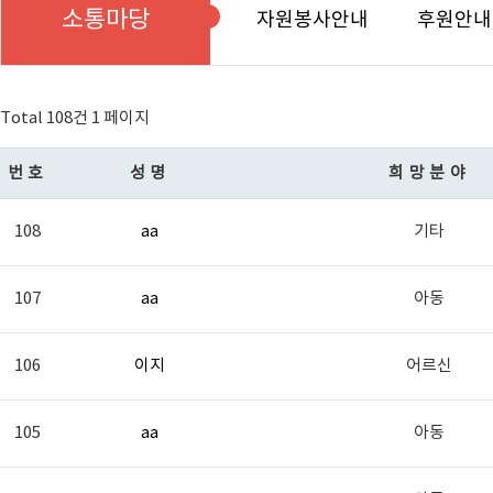
소통마당
자원봉사안내
후원안내
Total 108건
1 페이지
번호
성명
희망분야
108
aa
기타
107
aa
아동
106
이지
어르신
105
aa
아동