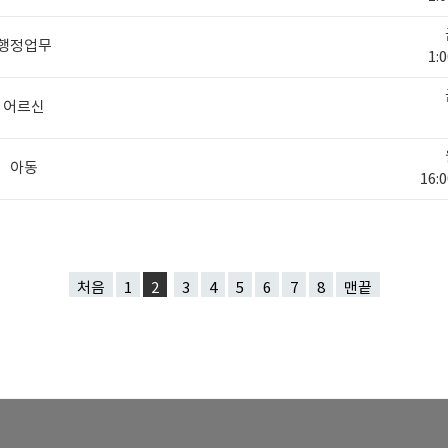
행정업무
1:0
어르신
아동
16:0
처음
1
2
3
4
5
6
7
8
맨끝