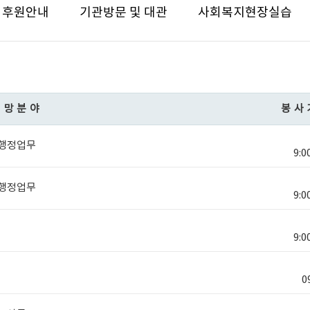
후원안내
기관방문 및 대관
사회복지현장실습
희망분야
봉사
행정업무
9:0
행정업무
9:0
9:0
09