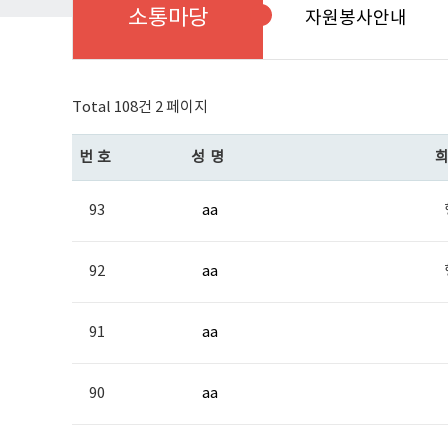
소통마당
자원봉사안내
Total 108건
2 페이지
번호
성명
93
aa
92
aa
91
aa
90
aa