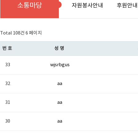
소통마당
자원봉사안내
후원안내
Total 108건
6 페이지
번호
성명
33
wjsrbgus
32
aa
31
aa
30
aa